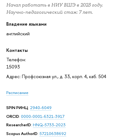
Начал работать в НИУ ВШЭ в 2023 году.
Научно-педагогический стаж: 7 лет.
Владение языками
английский
Контакты
Телефон:
15093
Адрес: Профсоюзная ул., д. 33, корп. 4, каб. 504
Расписание
SPIN РИНЦ
:
2940-6049
ORCID
:
0000-0001-6321-3917
ResearcherID
:
HNQ-5733-2023
Scopus AuthorID
:
57210638692