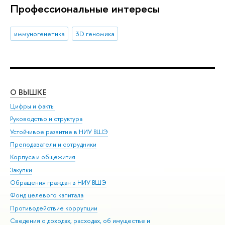
Профессиональные интересы
иммуногенетика
3D геномика
О ВЫШКЕ
ОБ
Цифры и факты
Ли
Руководство и структура
Дов
Устойчивое развитие в НИУ ВШЭ
Ол
Преподаватели и сотрудники
При
Корпуса и общежития
Вы
Закупки
При
Обращения граждан в НИУ ВШЭ
Ас
Фонд целевого капитала
До
Противодействие коррупции
Цен
Сведения о доходах, расходах, об имуществе и
Би