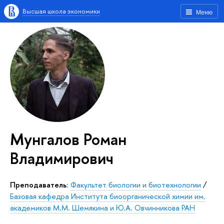
Высшая школа экономики
Меню
Мунгалов Роман
Владимирович
Преподаватель:
Факультет биологии и биотехнологии
/
Базовая кафедра Института биоорганической химии им.
академиков М.М. Шемякина и Ю.А. Овчинникова РАН