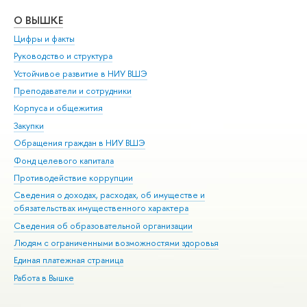
О ВЫШКЕ
ОБ
Цифры и факты
Ли
Руководство и структура
Дов
Устойчивое развитие в НИУ ВШЭ
Ол
Преподаватели и сотрудники
При
Корпуса и общежития
Вы
Закупки
При
Обращения граждан в НИУ ВШЭ
Ас
Фонд целевого капитала
До
Противодействие коррупции
Цен
Сведения о доходах, расходах, об имуществе и
Би
обязательствах имущественного характера
Об
Сведения об образовательной организации
Обр
Людям с ограниченными возможностями здоровья
Единая платежная страница
Работа в Вышке