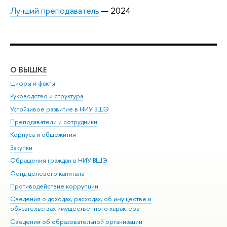
Лучший преподаватель
— 2024
О ВЫШКЕ
ОБ
Цифры и факты
Ли
Руководство и структура
Дов
Устойчивое развитие в НИУ ВШЭ
Ол
Преподаватели и сотрудники
При
Корпуса и общежития
Вы
Закупки
При
Обращения граждан в НИУ ВШЭ
Ас
Фонд целевого капитала
До
Противодействие коррупции
Цен
Сведения о доходах, расходах, об имуществе и
Би
обязательствах имущественного характера
Об
Сведения об образовательной организации
Обр