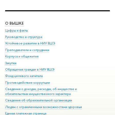
О ВЫШКЕ
ОБ
Цифры и факты
Ли
Руководство и структура
Дов
Устойчивое развитие в НИУ ВШЭ
Ол
Преподаватели и сотрудники
При
Корпуса и общежития
Вы
Закупки
При
Обращения граждан в НИУ ВШЭ
Ас
Фонд целевого капитала
До
Противодействие коррупции
Цен
Сведения о доходах, расходах, об имуществе и
Би
обязательствах имущественного характера
Об
Сведения об образовательной организации
Обр
Людям с ограниченными возможностями здоровья
Единая платежная страница