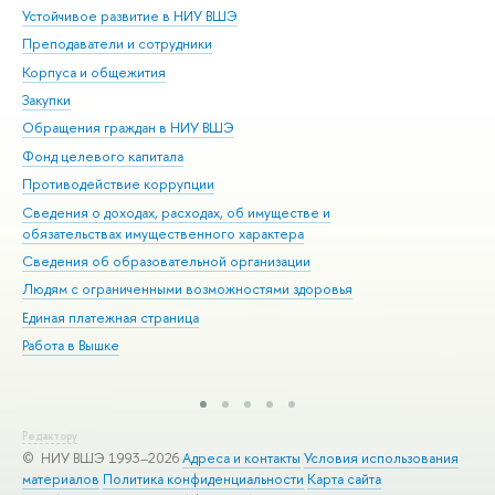
Устойчивое развитие в НИУ ВШЭ
Ол
Преподаватели и сотрудники
При
Корпуса и общежития
Вы
Закупки
При
Обращения граждан в НИУ ВШЭ
Ас
Фонд целевого капитала
До
Противодействие коррупции
Цен
Сведения о доходах, расходах, об имуществе и
Би
обязательствах имущественного характера
Об
Сведения об образовательной организации
Обр
Людям с ограниченными возможностями здоровья
Единая платежная страница
Работа в Вышке
Редактору
© НИУ ВШЭ 1993–2026
Адреса и контакты
Условия использования
материалов
Политика конфиденциальности
Карта сайта