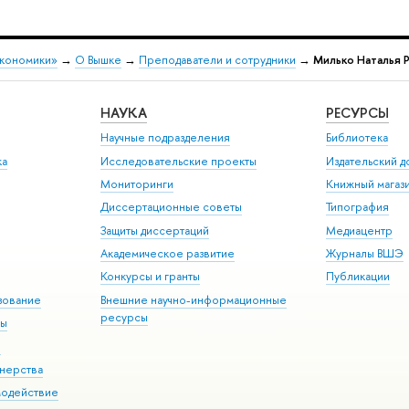
экономики»
→
О Вышке
→
Преподаватели и сотрудники
→
Милько Наталья 
НАУКА
РЕСУРСЫ
Научные подразделения
Библиотека
ка
Исследовательские проекты
Издательский 
Мониторинги
Книжный магаз
Диссертационные советы
Типография
Защиты диссертаций
Медиацентр
Академическое развитие
Журналы ВШЭ
Конкурсы и гранты
Публикации
зование
Внешние научно-информационные
ресурсы
ры
Э
нерства
модействие