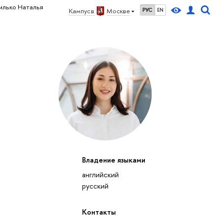
илько Наталья
Кампус в
Москве
РУС
EN
Владение языками
английский
русский
Контакты