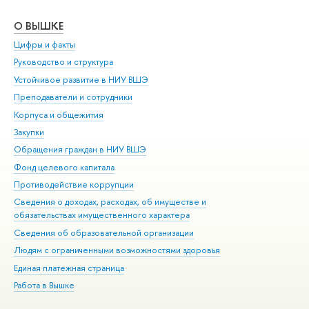
О ВЫШКЕ
ОБ
Цифры и факты
Ли
Руководство и структура
Дов
Устойчивое развитие в НИУ ВШЭ
Ол
Преподаватели и сотрудники
При
Корпуса и общежития
Вы
Закупки
При
Обращения граждан в НИУ ВШЭ
Ас
Фонд целевого капитала
До
Противодействие коррупции
Цен
Сведения о доходах, расходах, об имуществе и
Би
обязательствах имущественного характера
Об
Сведения об образовательной организации
Обр
Людям с ограниченными возможностями здоровья
Единая платежная страница
Работа в Вышке