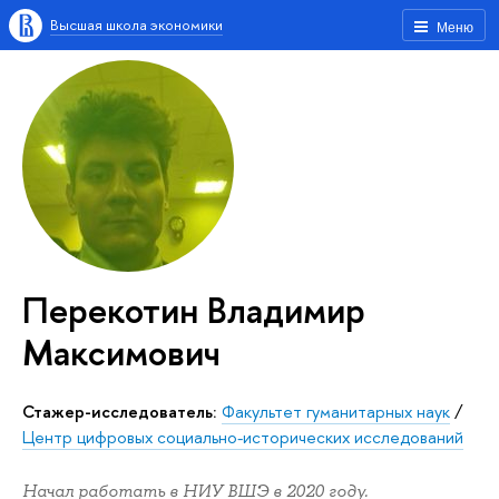
Высшая школа экономики
Меню
Перекотин Владимир
Максимович
Стажер-исследователь:
Факультет гуманитарных наук
/
Центр цифровых социально-исторических исследований
Начал работать в НИУ ВШЭ в 2020 году.