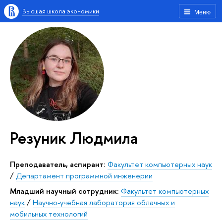
Высшая школа экономики
Меню
Резуник Людмила
Преподаватель, аспирант:
Факультет компьютерных наук
/
Департамент программной инженерии
Младший научный сотрудник:
Факультет компьютерных
наук
/
Научно-учебная лаборатория облачных и
мобильных технологий