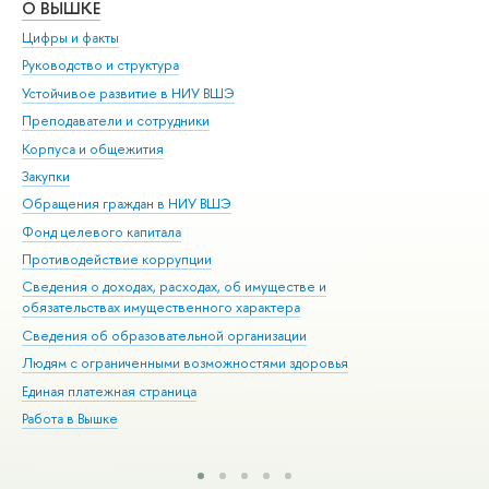
О ВЫШКЕ
ОБ
Цифры и факты
Ли
Руководство и структура
Дов
Устойчивое развитие в НИУ ВШЭ
Ол
Преподаватели и сотрудники
При
Корпуса и общежития
Вы
Закупки
При
Обращения граждан в НИУ ВШЭ
Ас
Фонд целевого капитала
До
Противодействие коррупции
Цен
Сведения о доходах, расходах, об имуществе и
Би
обязательствах имущественного характера
Об
Сведения об образовательной организации
Обр
Людям с ограниченными возможностями здоровья
Единая платежная страница
Работа в Вышке