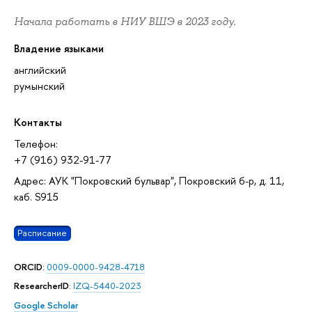
Начала работать в НИУ ВШЭ в 2023 году.
Владение языками
английский
румынский
Контакты
Телефон:
+7 (916) 932-91-77
Адрес: АУК "Покровский бульвар", Покровский б-р, д. 11,
каб. S915
Расписание
ORCID
:
0009-0000-9428-4718
ResearcherID
:
IZQ-5440-2023
Google Scholar