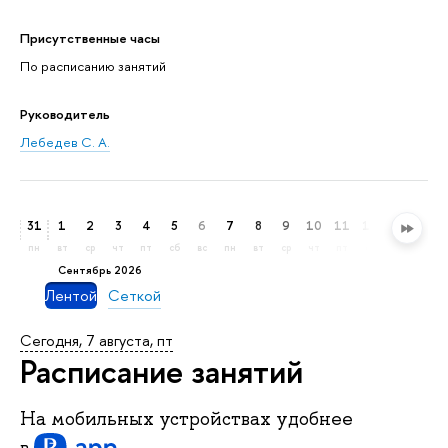
Присутственные часы
По расписанию занятий
Руководитель
Лебедев С. А.
31
1
2
3
4
5
6
7
8
9
10
11
12
13
14
пн
вт
ср
чт
пт
сб
вс
пн
вт
ср
чт
пт
сб
вс
пн
сентябрь 2026
Лентой
Сеткой
Сегодня, 7 августа, пт
Расписание занятий
На мобильных устройствах удобнее
в