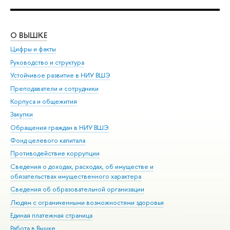
О ВЫШКЕ
ОБ
Цифры и факты
Ли
Руководство и структура
Дов
Устойчивое развитие в НИУ ВШЭ
Ол
Преподаватели и сотрудники
При
Корпуса и общежития
Вы
Закупки
При
Обращения граждан в НИУ ВШЭ
Ас
Фонд целевого капитала
До
Противодействие коррупции
Цен
Сведения о доходах, расходах, об имуществе и
Би
обязательствах имущественного характера
Об
Сведения об образовательной организации
Обр
Людям с ограниченными возможностями здоровья
Единая платежная страница
Работа в Вышке