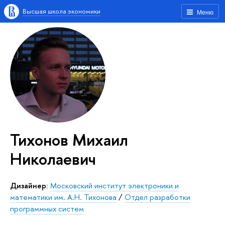
Высшая школа экономики
Меню
Тихонов Михаил
Николаевич
Дизайнер:
Московский институт электроники и
математики им. А.Н. Тихонова
/
Отдел разработки
программных систем