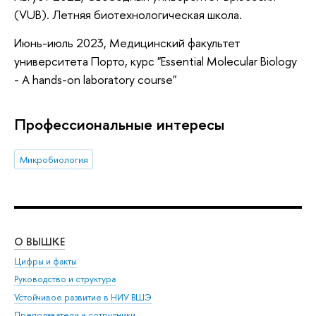
(VUB). Летняя биотехнологическая школа.
Июнь-июль 2023, Медицинский факультет
университета Порто, курс "Essential Molecular Biology
- A hands-on laboratory course"
Профессиональные интересы
Микробиология
О ВЫШКЕ
ОБ
Цифры и факты
Ли
Руководство и структура
Дов
Устойчивое развитие в НИУ ВШЭ
Ол
Преподаватели и сотрудники
При