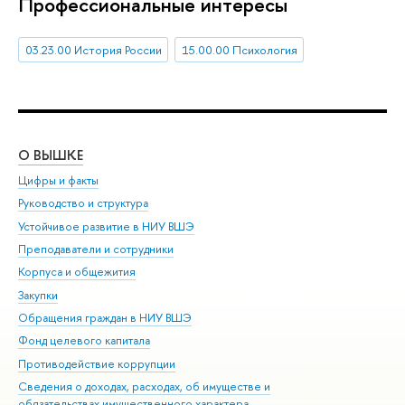
Профессиональные интересы
03.23.00 История России
15.00.00 Психология
О ВЫШКЕ
ОБ
Цифры и факты
Ли
Руководство и структура
Дов
Устойчивое развитие в НИУ ВШЭ
Ол
Преподаватели и сотрудники
При
Корпуса и общежития
Вы
Закупки
При
Обращения граждан в НИУ ВШЭ
Ас
Фонд целевого капитала
До
Противодействие коррупции
Цен
Сведения о доходах, расходах, об имуществе и
Би
обязательствах имущественного характера