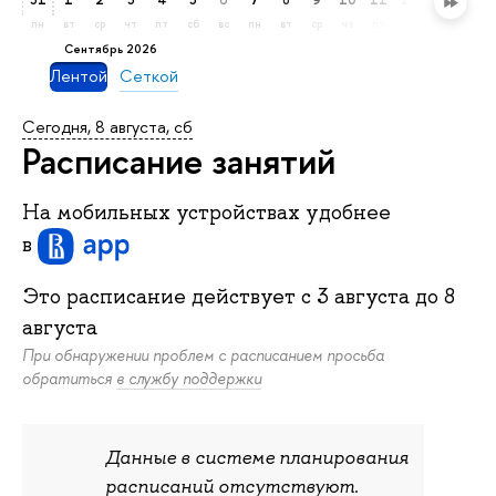
пн
вт
ср
чт
пт
сб
вс
пн
вт
ср
чт
пт
сб
вс
пн
сентябрь 2026
Лентой
Сеткой
Сегодня, 8 августа, сб
Расписание занятий
На мобильных устройствах удобнее
в
Это расписание действует c
3 августа
до
8
августа
При обнаружении проблем с расписанием просьба
обратиться
в службу поддержки
Данные в системе планирования
расписаний отсутствуют.