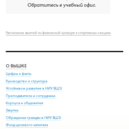
Обратитесь в учебный офис.
Расписание занятий по физической культуре в спортивных секциях
О ВЫШКЕ
ОБ
Цифры и факты
Ли
Руководство и структура
Дов
Устойчивое развитие в НИУ ВШЭ
Ол
Преподаватели и сотрудники
При
Корпуса и общежития
Вы
Закупки
При
Обращения граждан в НИУ ВШЭ
Ас
Фонд целевого капитала
До