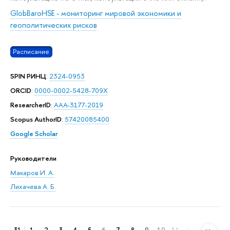
GlobBaroHSE - мониторинг мировой экономики и
геополитических рисков
Расписание
SPIN РИНЦ
:
2324-0953
ORCID
:
0000-0002-5428-709X
ResearcherID
:
AAA-3177-2019
Scopus AuthorID
:
57420085400
Google Scholar
Руководители
Макаров И. А.
Лихачева А. Б.
31
1
2
3
4
5
6
7
8
9
10
11
12
13
14