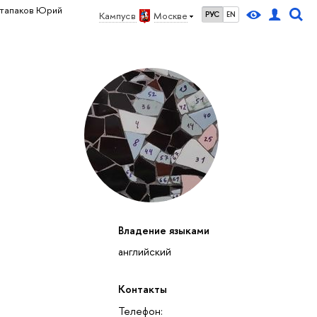
тапаков Юрий
Кампус в
Москве
РУС
EN
Владение языками
английский
Контакты
Телефон: