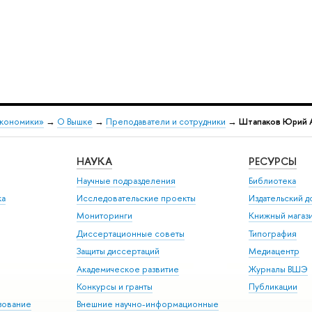
экономики»
→
О Вышке
→
Преподаватели и сотрудники
→
Штапаков Юрий 
НАУКА
РЕСУРСЫ
Научные подразделения
Библиотека
ка
Исследовательские проекты
Издательский 
Мониторинги
Книжный магаз
Диссертационные советы
Типография
Защиты диссертаций
Медиацентр
Академическое развитие
Журналы ВШЭ
Конкурсы и гранты
Публикации
зование
Внешние научно-информационные