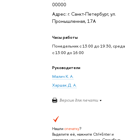
00000
Адрес: г. Санкт-Петербург, ул.
Промышленная, 17А
Часы работы
Понедельник с 13:00 до 19:30, среда
с 13:00 до 16:00
Руководители
Малич К. А.
Харшак Д. А.
Версия для печати
Нашли
опечатку
?
Выделите её, нажмите Ctrl+Enter и
отправьте нам уведомление. Спасибо за