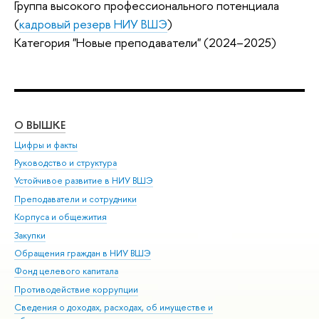
Группа высокого профессионального потенциала
(
кадровый резерв НИУ ВШЭ
)
Категория "Новые преподаватели" (2024–2025)
О ВЫШКЕ
ОБ
Цифры и факты
Ли
Руководство и структура
Дов
Устойчивое развитие в НИУ ВШЭ
Ол
Преподаватели и сотрудники
При
Корпуса и общежития
Вы
Закупки
При
Обращения граждан в НИУ ВШЭ
Ас
Фонд целевого капитала
До
Противодействие коррупции
Цен
Сведения о доходах, расходах, об имуществе и
Би