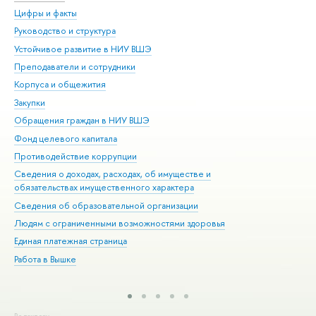
Цифры и факты
Ли
Руководство и структура
Дов
Устойчивое развитие в НИУ ВШЭ
Ол
Преподаватели и сотрудники
При
Корпуса и общежития
Вы
Закупки
При
Обращения граждан в НИУ ВШЭ
Ас
Фонд целевого капитала
До
Противодействие коррупции
Цен
Сведения о доходах, расходах, об имуществе и
Би
обязательствах имущественного характера
Об
Сведения об образовательной организации
Обр
Людям с ограниченными возможностями здоровья
Единая платежная страница
Работа в Вышке