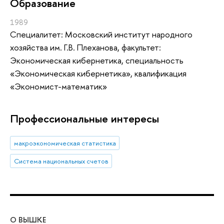
Oбразование
1989
Специалитет: Московский институт народного
хозяйства им. Г.В. Плеханова, факультет:
Экономическая кибернетика, специальность
«Экономическая кибернетика», квалификация
«Экономист-математик»
Профессиональные интересы
макроэкономическая статистика
Система национальных счетов
О ВЫШКЕ
ОБ