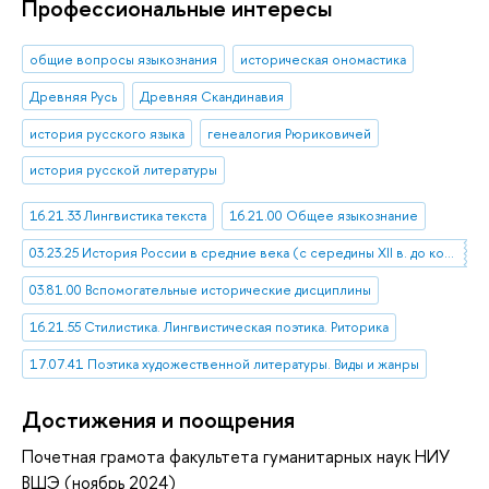
Профессиональные интересы
общие вопросы языкознания
историческая ономастика
Древняя Русь
Древняя Скандинавия
история русского языка
генеалогия Рюриковичей
история русской литературы
16.21.33 Лингвистика текста
16.21.00 Общее языкознание
03.23.25 История России в средние века (с середины XII в. до конца XVI в.)
03.81.00 Вспомогательные исторические дисциплины
16.21.55 Стилистика. Лингвистическая поэтика. Риторика
17.07.41 Поэтика художественной литературы. Виды и жанры
Достижения и поощрения
Почетная грамота факультета гуманитарных наук НИУ
ВШЭ (ноябрь 2024)