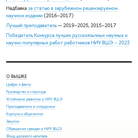
Надбавка
за статью в зарубежном рецензируемом
научном издании
(2016–2017)
Лучший преподаватель
— 2019–2025, 2015–2017
Победитель Конкурса лучших русскоязычных научных и
научно-популярных работ работников НИУ ВШЭ – 2023
О ВЫШКЕ
ОБ
Цифры и факты
Ли
Руководство и структура
Дов
Устойчивое развитие в НИУ ВШЭ
Ол
Преподаватели и сотрудники
При
Корпуса и общежития
Вы
Закупки
При
Обращения граждан в НИУ ВШЭ
Асп
Фонд целевого капитала
Доп