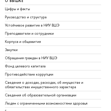
О ВЫШКЕ
О
Цифры и факты
Ли
Руководство и структура
До
Устойчивое развитие в НИУ ВШЭ
Ол
Преподаватели и сотрудники
Пр
Корпуса и общежития
Вы
Закупки
Пр
Обращения граждан в НИУ ВШЭ
Ас
Фонд целевого капитала
До
Противодействие коррупции
Це
Сведения о доходах, расходах, об имуществе и
Би
обязательствах имущественного характера
Об
Сведения об образовательной организации
Об
Людям с ограниченными возможностями здоровья