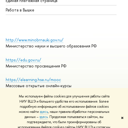
Единая платежная страница
Работа в Вышке
http://www.minobrnauki.gov.ru/
Министерство науки и высшего образования РФ
https://edu.gov.ru/
Министерство просвещения РФ
https://elearning.hse.ru/mooc
Массовые открытые онлайн-курсы
Мы используем файлы cookies для улучшения работы сайта
НИУ ВШЭ и большего удобства его использования. Более
подробную информацию об использовании файлов cookies
© НИУ ВШЭ 1993–2026
Адреса и контакты
можно найти
здесь
, наши правила обработки персональных
Условия использования материалов
данных –
здесь
. Продолжая пользоваться сайтом, вы
✖
подтверждаете, что были проинформированы об
Политика конфиденциальности
использовании файлов cookies сайтом НИУ ВШЭ и согласны