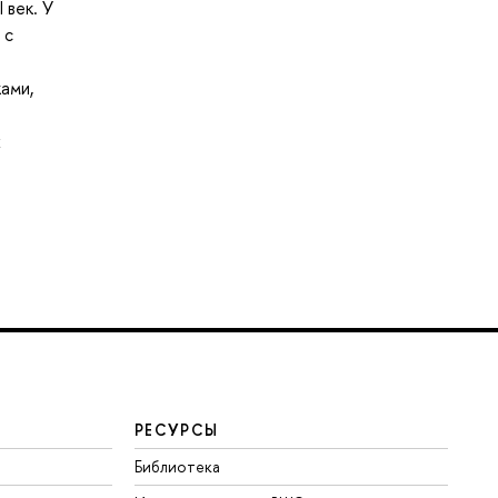
 век. У
 с
ами,
х
РЕСУРСЫ
Библиотека