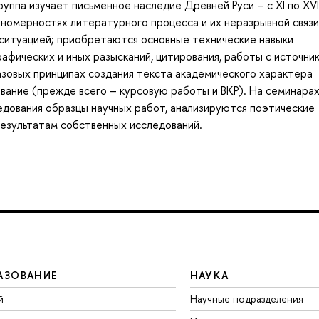
руппа изучает письменное наследие Древней Руси – с XI по XVII
номерностях литературного процесса и их неразрывной связи
 ситуацией; приобретаются основные технические навыки
афических и иных разысканий, цитирования, работы с источник
азовых принципах создания текста академического характера
вание (прежде всего – курсовую работы и ВКР). На семинара
едования образцы научных работ, анализируются поэтические
результатам собственных исследований.
АЗОВАНИЕ
НАУКА
й
Научные подразделения