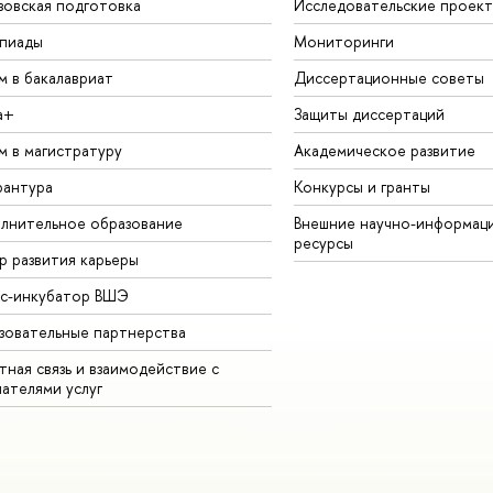
зовская подготовка
Исследовательские проек
пиады
Мониторинги
м в бакалавриат
Диссертационные советы
а+
Защиты диссертаций
м в магистратуру
Академическое развитие
рантура
Конкурсы и гранты
лнительное образование
Внешние научно-информац
ресурсы
р развития карьеры
ес-инкубатор ВШЭ
зовательные партнерства
ная связь и взаимодействие с
чателями услуг