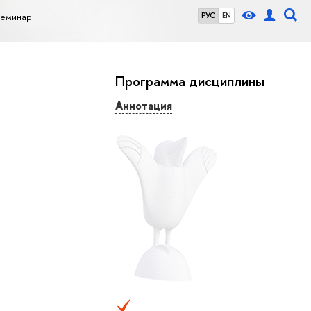
семинар
РУС
EN
Программа дисциплины
Аннотация