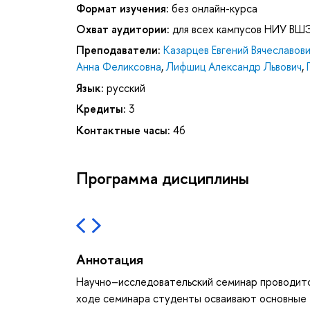
Формат изучения:
без онлайн-курса
Охват аудитории:
для всех кампусов НИУ ВШ
Преподаватели:
Казарцев Евгений Вячеславов
Анна Феликсовна
,
Лифшиц Александр Львович
,
Язык:
русский
Кредиты:
3
Контактные часы:
46
Программа дисциплины
Аннотация
Научно–исследовательский семинар проводитс
ходе семинара студенты осваивают основные 