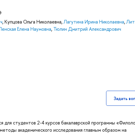
Э
ич
,
Купцова Ольга Николаевна
,
Лагутина Ирина Николаевна
,
Лит
Пенская Елена Наумовна
,
Тюлин Дмитрий Александрович
Задать во
я для студентов 2-4 курсов бакалаврской программы «Филоло
методы академического исследования главным образом на