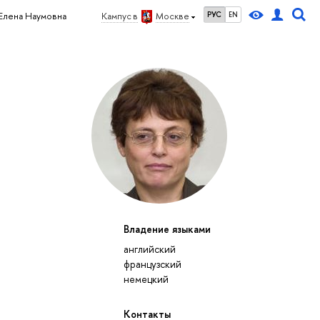
РУС
EN
Елена Наумовна
Кампус в
Москве
Владение языками
английский
французский
немецкий
Контакты