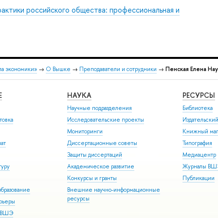
рактики российского общества: профессиональная и
ла экономики»
→
О Вышке
→
Преподаватели и сотрудники
→
Пенская Елена На
Е
НАУКА
РЕСУРСЫ
Научные подразделения
Библиотека
товка
Исследовательские проекты
Издательски
Мониторинги
Книжный маг
иат
Диссертационные советы
Типография
Защиты диссертаций
Медиацентр
туру
Академическое развитие
Журналы В
Конкурсы и гранты
Публикации
бразование
Внешние научно-информационные
ресурсы
арьеры
р ВШЭ