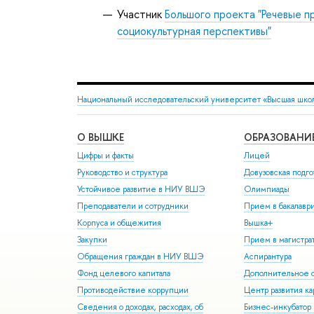
Участник
Большого проекта "Речевые п
социокультурная перспективы"
Национальный исследовательский университет «Высшая шко
О ВЫШКЕ
ОБРАЗОВАНИ
Цифры и факты
Лицей
Руководство и структура
Довузовская подго
Устойчивое развитие в НИУ ВШЭ
Олимпиады
Преподаватели и сотрудники
Прием в бакалавр
Корпуса и общежития
Вышка+
Закупки
Прием в магистра
Обращения граждан в НИУ ВШЭ
Аспирантура
Фонд целевого капитала
Дополнительное о
Противодействие коррупции
Центр развития к
Сведения о доходах, расходах, об
Бизнес-инкубато