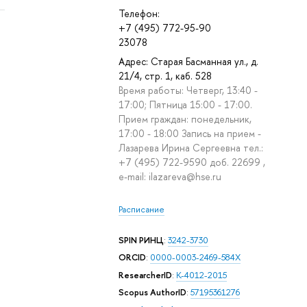
Телефон:
+7 (495) 772-95-90
23078
Адрес: Старая Басманная ул., д.
21/4, стр. 1, каб. 528
Время работы: Четверг, 13:40 -
17:00; Пятница 15:00 - 17:00.
Прием граждан: понедельник,
17:00 - 18:00 Запись на прием -
Лазарева Ирина Сергеевна тел.:
+7 (495) 722-9590 доб. 22699 ,
e-mail: ilazareva@hse.ru
Расписание
SPIN РИНЦ
:
3242-3730
ORCID
:
0000-0003-2469-584X
ResearcherID
:
K-4012-2015
Scopus AuthorID
:
57195361276