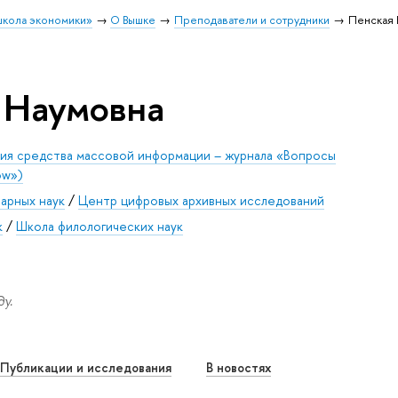
школа экономики»
О Вышке
Преподаватели и сотрудники
Пенская 
 Наумовна
ция средства массовой информации – журнала «Вопросы
ow»)
арных наук
/
Центр цифровых архивных исследований
к
/
Школа филологических наук
у.
Публикации и исследования
В новостях