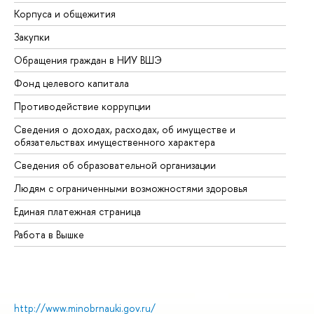
Корпуса и общежития
Вы
Закупки
Пр
Обращения граждан в НИУ ВШЭ
Ас
Фонд целевого капитала
До
Противодействие коррупции
Це
Сведения о доходах, расходах, об имуществе и
Би
обязательствах имущественного характера
Об
Сведения об образовательной организации
Об
Людям с ограниченными возможностями здоровья
Единая платежная страница
Работа в Вышке
http://www.minobrnauki.gov.ru/