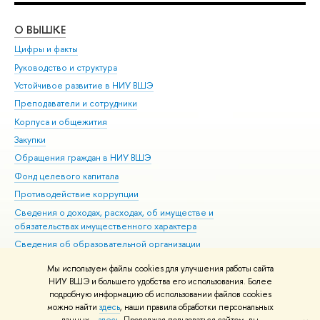
О ВЫШКЕ
ОБ
Цифры и факты
Ли
Руководство и структура
Дов
Устойчивое развитие в НИУ ВШЭ
Ол
Преподаватели и сотрудники
При
Корпуса и общежития
Вы
Закупки
При
Обращения граждан в НИУ ВШЭ
Ас
Фонд целевого капитала
До
Противодействие коррупции
Цен
Сведения о доходах, расходах, об имуществе и
Би
обязательствах имущественного характера
Об
Сведения об образовательной организации
Обр
Людям с ограниченными возможностями здоровья
Мы используем файлы cookies для улучшения работы сайта
Единая платежная страница
НИУ ВШЭ и большего удобства его использования. Более
подробную информацию об использовании файлов cookies
Работа в Вышке
можно найти
здесь
, наши правила обработки персональных