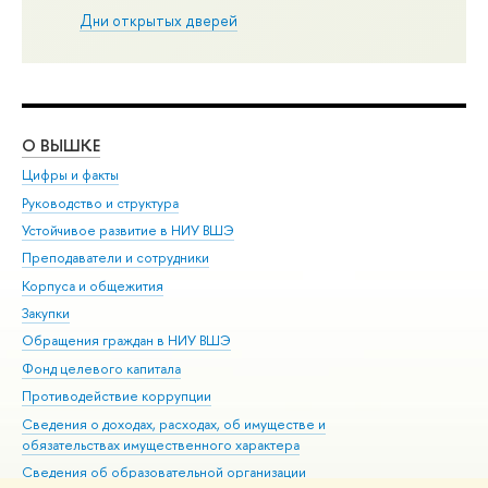
Дни открытых дверей
О ВЫШКЕ
ОБ
Цифры и факты
Ли
Руководство и структура
Дов
Устойчивое развитие в НИУ ВШЭ
Ол
Преподаватели и сотрудники
При
Корпуса и общежития
Вы
Закупки
При
Обращения граждан в НИУ ВШЭ
Ас
Фонд целевого капитала
До
Противодействие коррупции
Цен
Сведения о доходах, расходах, об имуществе и
Би
обязательствах имущественного характера
Об
Сведения об образовательной организации
Обр