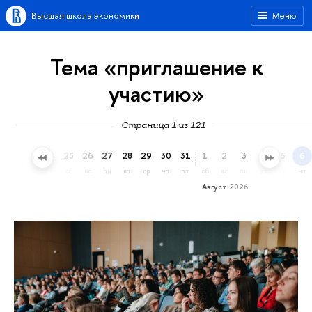
Высшая школа экономики
Меню
Тема «приглашение к
участию»
Страница 1 из 121
22
23
24
25
26
27
28
29
30
31
1
2
3
4
5
6
ср
чт
пт
сб
вс
пн
вт
ср
чт
пт
сб
вс
пн
вт
ср
чт
Август 2026