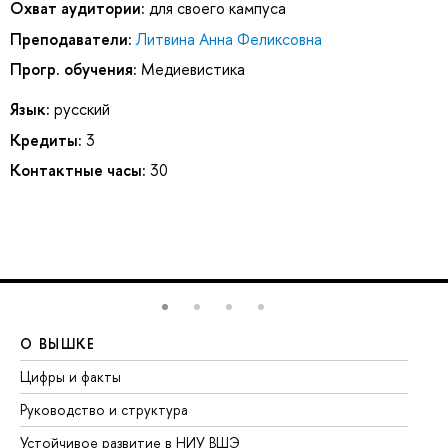
Охват аудитории:
для своего кампуса
Преподаватели:
Литвина Анна Феликсовна
Прогр. обучения:
Медиевистика
Язык:
русский
Кредиты:
3
Контактные часы:
30
О ВЫШКЕ
О
Цифры и факты
Ли
Руководство и структура
До
Устойчивое развитие в НИУ ВШЭ
Ол