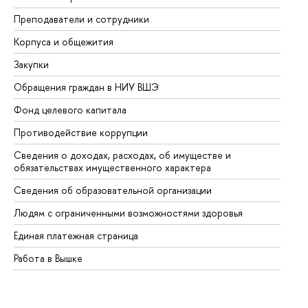
Преподаватели и сотрудники
Пр
Корпуса и общежития
Вы
Закупки
Пр
Обращения граждан в НИУ ВШЭ
Ас
Фонд целевого капитала
До
Противодействие коррупции
Це
Сведения о доходах, расходах, об имуществе и
Би
обязательствах имущественного характера
Об
Сведения об образовательной организации
Об
Людям с ограниченными возможностями здоровья
Единая платежная страница
Работа в Вышке