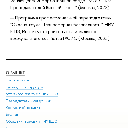
меняющейся информационной среде", МОО "Лига
Преподавателей Высшей школы" (Москва, 2022)
Программа профессиональной переподготовки
"Охрана труда. Техносферная безопасность", НИУ
ВШЭ, Институт строительства и жилищно-
коммунального хозяйства ГАСИС (Москва, 2022)
О ВЫШКЕ
ОБ
Цифры и факты
Ли
Руководство и структура
Дов
Устойчивое развитие в НИУ ВШЭ
Ол
Преподаватели и сотрудники
При
Корпуса и общежития
Вы
Закупки
При
Обращения граждан в НИУ ВШЭ
Асп