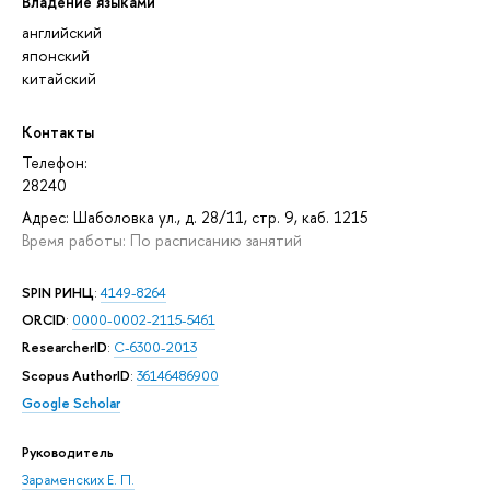
Владение языками
английский
японский
китайский
Контакты
Телефон:
28240
Адрес: Шаболовка ул., д. 28/11, стр. 9, каб. 1215
Время работы: По расписанию занятий
SPIN РИНЦ
:
4149-8264
ORCID
:
0000-0002-2115-5461
ResearcherID
:
C-6300-2013
Scopus AuthorID
:
36146486900
Google Scholar
Руководитель
Зараменских Е. П.