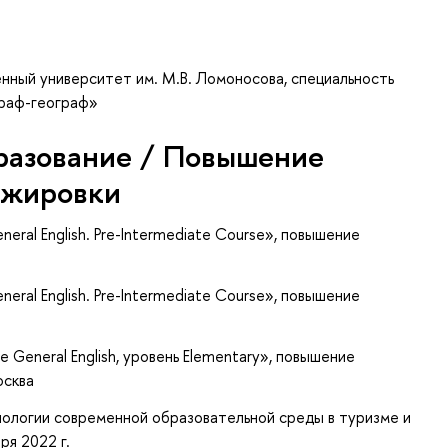
нный университет им. М.В. Ломоносова, специальность
граф-географ»
разование / Повышение
ажировки
neral English. Pre-Intermediate Course»
, повышение
neral English. Pre-Intermediate Course»
, повышение
 General English, уровень Elementary»
, повышение
осква
нологии современной образовательной среды в туризме и
ря 2022 г.