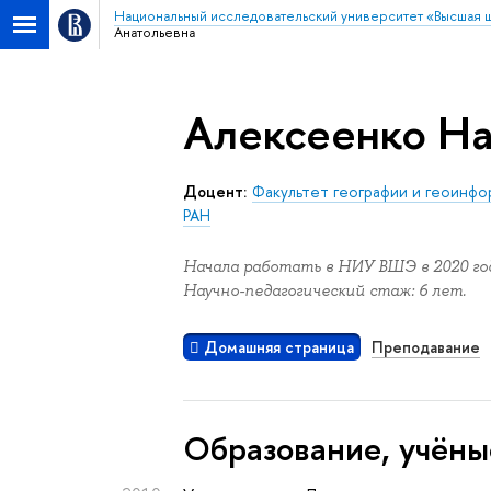
Национальный исследовательский университет «Высшая 
Анатольевна
Алексеенко На
Доцент:
Факультет географии и геоинф
РАН
Начала работать в НИУ ВШЭ в 2020 год
Научно-педагогический стаж: 6 лет.
Домашняя страница
Преподавание
Oбразование, учёны