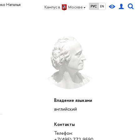
ко Наталья
РУС
EN
Кампус в
Москве
Владение языками
английский
Контакты
Телефон:
+7(495) 772-9590