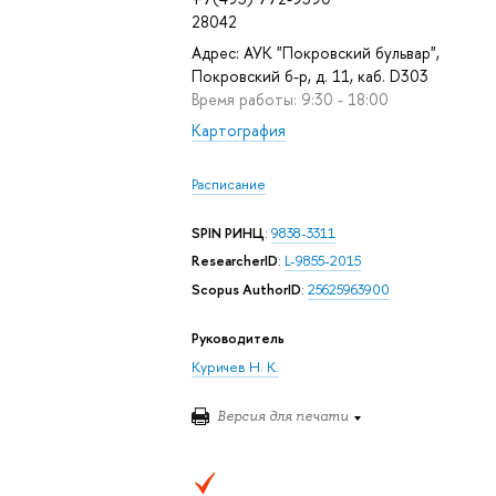
28042
Адрес: АУК "Покровский бульвар",
Покровский б-р, д. 11, каб. D303
Время работы: 9:30 - 18:00
Картография
Расписание
SPIN РИНЦ
:
9838-3311
ResearcherID
:
L-9855-2015
Scopus AuthorID
:
25625963900
Руководитель
Куричев Н. К.
Версия для печати