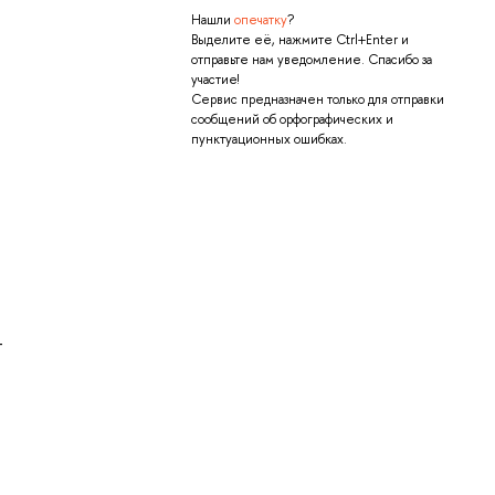
Нашли
опечатку
?
Выделите её, нажмите Ctrl+Enter и
отправьте нам уведомление. Спасибо за
участие!
Сервис предназначен только для отправки
сообщений об орфографических и
пунктуационных ошибках.
-