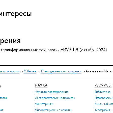
интересы
рения
и геоинформационных технологий НИУ ВШЭ (октябрь 2024)
ла экономики»
→
О Вышке
→
Преподаватели и сотрудники
→
Алексеенко Натал
Е
НАУКА
РЕСУРСЫ
Научные подразделения
Библиотека
товка
Исследовательские проекты
Издательски
Мониторинги
Книжный маг
иат
Диссертационные советы
Типография