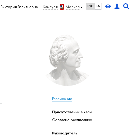
РУС
EN
 Виктория Васильевна
Кампус в
Москве
Расписание
Присутственные часы
Согласно расписанию
Руководитель