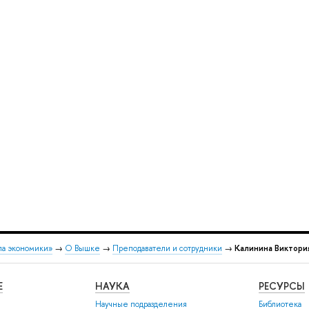
ла экономики»
→
О Вышке
→
Преподаватели и сотрудники
→
Калинина Виктори
Е
НАУКА
РЕСУРСЫ
Научные подразделения
Библиотека