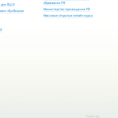
образования РФ
й дом ВШЭ
Министерство просвещения РФ
азин «БукВышка»
Массовые открытые онлайн-курсы
ШЭ
Редактору