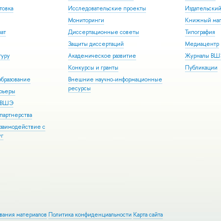
товка
Исследовательские проекты
Издательски
Мониторинги
Книжный маг
иат
Диссертационные советы
Типография
Защиты диссертаций
Медиацентр
туру
Академическое развитие
Журналы В
Конкурсы и гранты
Публикации
бразование
Внешние научно-информационные
ресурсы
арьеры
р ВШЭ
партнерства
взаимодействие с
уг
ования материалов
Политика конфиденциальности
Карта сайта