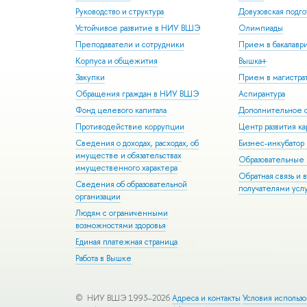
Руководство и структура
Довузовская подго
Устойчивое развитие в НИУ ВШЭ
Олимпиады
Преподаватели и сотрудники
Прием в бакалавр
Корпуса и общежития
Вышка+
Закупки
Прием в магистра
Обращения граждан в НИУ ВШЭ
Аспирантура
Фонд целевого капитала
Дополнительное о
Противодействие коррупции
Центр развития к
Сведения о доходах, расходах, об
Бизнес-инкубато
имуществе и обязательствах
Образовательные 
имущественного характера
Обратная связь и 
Сведения об образовательной
получателями усл
организации
Людям с ограниченными
возможностями здоровья
Единая платежная страница
Работа в Вышке
© НИУ ВШЭ 1993–2026
Адреса и контакты
Условия использ