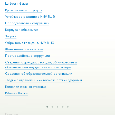
Цифры и факты
Ли
Руководство и структура
Дов
Устойчивое развитие в НИУ ВШЭ
Ол
Преподаватели и сотрудники
При
Корпуса и общежития
Вы
Закупки
При
Обращения граждан в НИУ ВШЭ
Ас
Фонд целевого капитала
До
Противодействие коррупции
Цен
Сведения о доходах, расходах, об имуществе и
Би
обязательствах имущественного характера
Об
Сведения об образовательной организации
Обр
Людям с ограниченными возможностями здоровья
Единая платежная страница
Работа в Вышке
Редактору