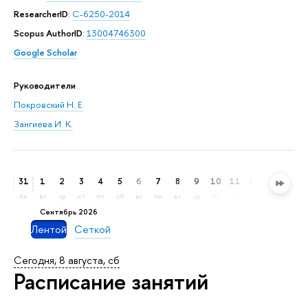
ResearcherID
:
C-6250-2014
Scopus AuthorID
:
13004746300
Google Scholar
Руководители
Покровский Н. Е.
Зангиева И. К.
31
1
2
3
4
5
6
7
8
9
10
11
12
13
14
пн
вт
ср
чт
пт
сб
вс
пн
вт
ср
чт
пт
сб
вс
пн
сентябрь 2026
Лентой
Сеткой
Сегодня, 8 августа, сб
Расписание занятий