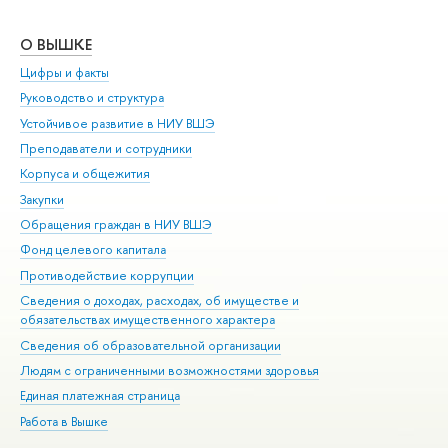
О ВЫШКЕ
ОБ
Цифры и факты
Ли
Руководство и структура
Дов
Устойчивое развитие в НИУ ВШЭ
Ол
Преподаватели и сотрудники
При
Корпуса и общежития
Вы
Закупки
При
Обращения граждан в НИУ ВШЭ
Ас
Фонд целевого капитала
До
Противодействие коррупции
Цен
Сведения о доходах, расходах, об имуществе и
Би
обязательствах имущественного характера
Об
Сведения об образовательной организации
Обр
Людям с ограниченными возможностями здоровья
Единая платежная страница
Работа в Вышке