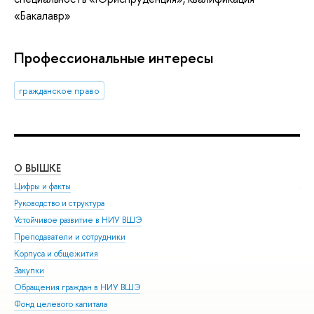
«Бакалавр»
Профессиональные интересы
гражданское право
О ВЫШКЕ
ОБ
Цифры и факты
Ли
Руководство и структура
Дов
Устойчивое развитие в НИУ ВШЭ
Ол
Преподаватели и сотрудники
При
Корпуса и общежития
Вы
Закупки
При
Обращения граждан в НИУ ВШЭ
Асп
Фонд целевого капитала
Доп