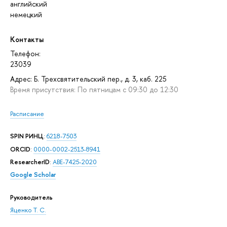
английский
немецкий
Контакты
Телефон:
23039
Адрес: Б. Трехсвятительский пер., д. 3, каб. 225
Время присутствия: По пятницам с 09:30 до 12:30
Расписание
SPIN РИНЦ
:
6218-7503
ORCID
:
0000-0002-2513-8941
ResearcherID
:
ABE-7425-2020
Google Scholar
Руководитель
Яценко Т. С.