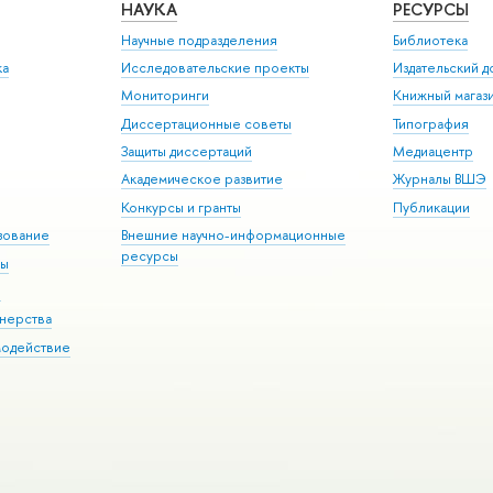
НАУКА
РЕСУРСЫ
Научные подразделения
Библиотека
ка
Исследовательские проекты
Издательский 
Мониторинги
Книжный магаз
Диссертационные советы
Типография
Защиты диссертаций
Медиацентр
Академическое развитие
Журналы ВШЭ
Конкурсы и гранты
Публикации
зование
Внешние научно-информационные
ресурсы
ры
Э
нерства
модействие