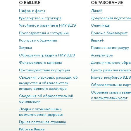
О ВЫШКЕ
ОБРАЗОВАНИЕ
Цифры и факты
Лицей
Руководство и структура
Довузовская подготов
Устойчивое развитие в НИУ ВШЭ
Олимпиады
Преподаватели и сотрудники
Прием в бакалавриат
Корпуса и общежития
Вышка+
Закупки
Прием в магистратуру
Обращения граждан в НИУ ВШЭ
Аспирантура
Фонд целевого капитала
Дополнительное обра
Противодействие коррупции
Центр развития карье
Сведения о доходах, расходах, об
Бизнес-инкубатор ВШ
имуществе и обязательствах
Образовательные парт
имущественного характера
Обратная связь и взаи
Сведения об образовательной
с получателями услуг
организации
Людям с ограниченными
возможностями здоровья
Единая платежная страница
Работа в Вышке