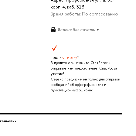
корп. 4, каб. 313
Время работы: По согласованию
Версия для печати
Нашли
опечатку
?
Выделите её, нажмите Ctrl+Enter и
отправьте нам уведомление. Спасибо за
участие!
Сервис предназначен только для отправки
сообщений об орфографических и
пунктуационных ошибках.
вгеньевич