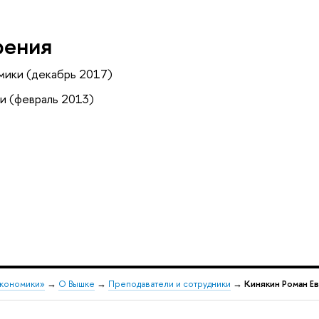
рения
мики (декабрь 2017)
и (февраль 2013)
экономики»
→
О Вышке
→
Преподаватели и сотрудники
→
Кинякин Роман Е