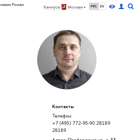
някин Роман
Кампус в
Москве
РУС
EN
Контакты
Телефон:
+7 (495) 772-95-90 28189
28189
Адрес: Профсоюзная ул., д. 33,