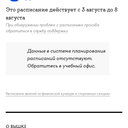
Это расписание действует c
3 августа
до
8
августа
При обнаружении проблем с расписанием просьба
обратиться
в службу поддержки
Данные в системе планирования
расписаний отсутствуют.
Обратитесь в учебный офис.
Расписание занятий по физической культуре в спортивных секциях
О ВЫШКЕ
ОБ