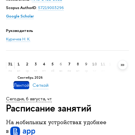
Scopus AuthorID
:
57219003296
Google Scholar
Руководитель
Куричев Н. К.
31
1
2
3
4
5
6
7
8
9
10
11
12
13
14
пн
вт
ср
чт
пт
сб
вс
пн
вт
ср
чт
пт
сб
вс
пн
сентябрь 2026
Лентой
Сеткой
Сегодня, 6 августа, чт
Расписание занятий
На мобильных устройствах удобнее
в