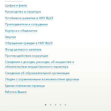
Цифры и факты
Ли
Руководство и структура
Дов
Устойчивое развитие в НИУ ВШЭ
Ол
Преподаватели и сотрудники
При
Корпуса и общежития
Вы
Закупки
При
Обращения граждан в НИУ ВШЭ
Ас
Фонд целевого капитала
До
Противодействие коррупции
Цен
Сведения о доходах, расходах, об имуществе и
Би
обязательствах имущественного характера
Об
Сведения об образовательной организации
Обр
Людям с ограниченными возможностями здоровья
Единая платежная страница
Работа в Вышке