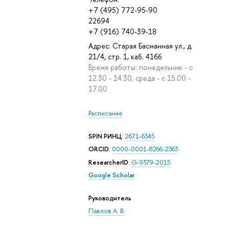
+7 (495) 772-95-90
22694
+7 (916) 740-39-18
Адрес: Старая Басманная ул., д.
21/4, стр. 1, каб. 416б
Время работы: понедельник - с
12.30 - 14.30, среда - с 15.00 -
17.00
Расписание
SPIN РИНЦ
:
2671-6345
ORCID
:
0000-0001-8266-2363
ResearcherID
:
G-9379-2015
Google Scholar
Руководитель
Павлов А. В.