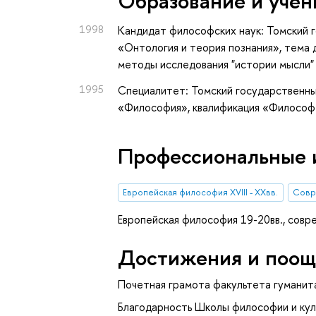
Oбразование и учён
1998
Кандидат философских наук: Томский г
«Онтология и теория познания», тема
методы исследования "истории мысли"
1995
Специалитет: Томский государственны
«Философия», квалификация «Философ
Профессиональные 
Европейская философия XVIII - XXвв.
Совр
Европейская философия 19-20вв., совр
Достижения и поощ
Почетная грамота факультета гуманит
Благодарность Школы философии и ку