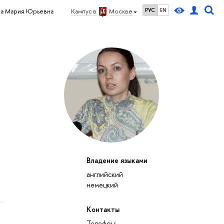
РУС
EN
ва Мария Юрьевна
Кампус в
Москве
Владение языками
английский
немецкий
Контакты
Телефон: