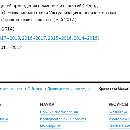
делей проведения семинарских занятий ("Фонд
3). Название методики "Актуализация классического как
х" философских текстов" (май 2013)
–2014)
017–2018
,
2016–2017
,
2015–2016
,
2014–2015
)
2011–2012
ла экономики»
→
О Вышке
→
Преподаватели и сотрудники
→
Кречетова Мария
Е
НАУКА
РЕСУРСЫ
Научные подразделения
Библиотека
товка
Исследовательские проекты
Издательски
Мониторинги
Книжный маг