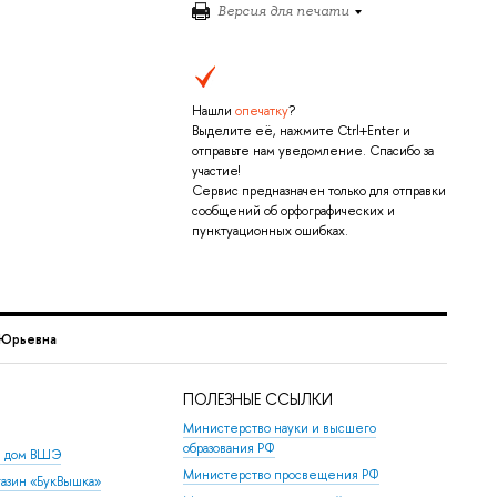
Версия для печати
Нашли
опечатку
?
Выделите её, нажмите Ctrl+Enter и
отправьте нам уведомление. Спасибо за
участие!
Сервис предназначен только для отправки
сообщений об орфографических и
пунктуационных ошибках.
 Юрьевна
ПОЛЕЗНЫЕ ССЫЛКИ
Министерство науки и высшего
образования РФ
й дом ВШЭ
Министерство просвещения РФ
азин «БукВышка»