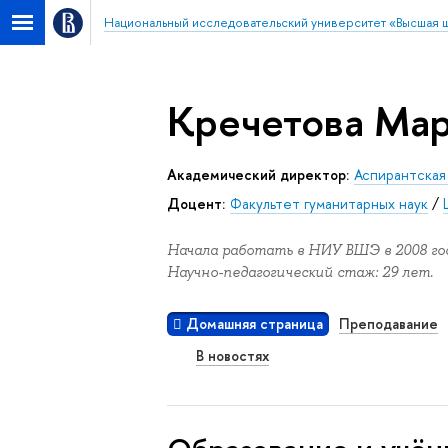
Национальный исследовательский университет «Высшая 
Кречетова Ма
академический директор:
Аспирантская
Доцент:
Факультет гуманитарных наук
/
Начала работать в НИУ ВШЭ в 2008 год
Научно-педагогический стаж: 29 лет.
Домашняя страница
Преподавание
В новостях