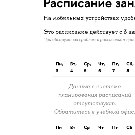
Расписание за
На мобильных устройствах удо
Это расписание действует c
3 ав
При обнаружении проблем с расписанием пр
пн,
вт,
ср,
чт,
пт,
сб,
3
4
5
6
7
8
Данные в системе
планирования расписаний
отсутствуют.
Обратитесь в учебный офис
пн
вт
ср
чт
пт
сб