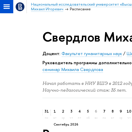
Национальный исследовательский университет «Высш
Михаил Игоревич
Расписание
Свердлов Мих
Доцент:
Факультет гуманитарных наук
/
Шк
Руководитель программы дополнительно
семинар Михаила Свердлова
Начал работать в НИУ ВШЭ в 2012 году
Научно-педагогический стаж: 35 лет.
31
1
2
3
4
5
6
7
8
9
10
пн
вт
ср
чт
пт
сб
вс
пн
вт
ср
чт
сентябрь 2026