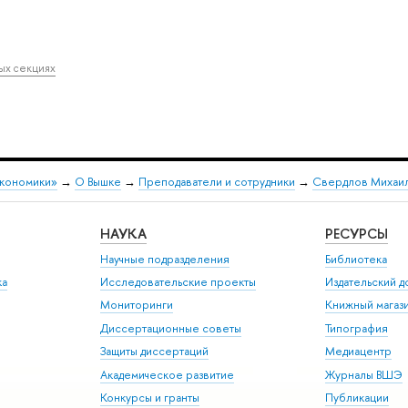
ных секциях
экономики»
→
О Вышке
→
Преподаватели и сотрудники
→
Свердлов Михаил
НАУКА
РЕСУРСЫ
Научные подразделения
Библиотека
ка
Исследовательские проекты
Издательский 
Мониторинги
Книжный магаз
Диссертационные советы
Типография
Защиты диссертаций
Медиацентр
Академическое развитие
Журналы ВШЭ
Конкурсы и гранты
Публикации