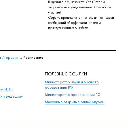
Выделите её, нажмите Ctrl+Enter и
отправьте нам уведомление. Спасибо за
участие!
Сервис предназначен только для отправки
сообщений об орфографических и
пунктуационных ошибках.
 Игоревич
→
Расписание
ПОЛЕЗНЫЕ ССЫЛКИ
Министерство науки и высшего
образования РФ
дом ВШЭ
Министерство просвещения РФ
ин «БукВышка»
Массовые открытые онлайн-курсы