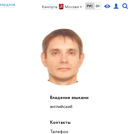
вердлов
Кампус в
Москве
РУС
EN
Владение языками
английский
27
28
29
30
1
2
3
4
5
6
7
8
9
10
11
12
вс
пн
вт
ср
чт
пт
сб
вс
пн
вт
ср
чт
пт
сб
вс
пн
Контакты
октябрь 2026
Телефон: