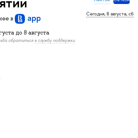
нятий
Сегодня, 8 августа, сб
бнее
в
густа
до
8 августа
осьба обратиться
в службу поддержки
.