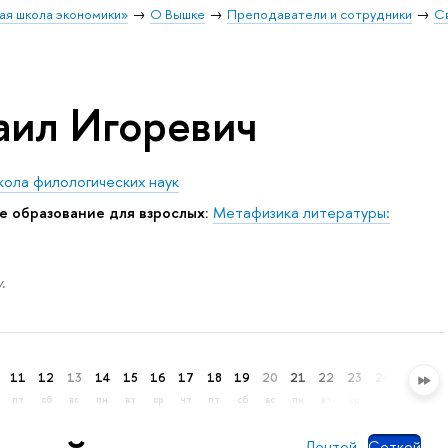
ая школа экономики»
О Вышке
Преподаватели и сотрудники
С
аил Игоревич
ола филологических наук
е образование для взрослых:
Метафизика литературы:
.
11
12
13
14
15
16
17
18
19
20
21
22
23
24
25
26
пт
сб
вс
пн
вт
ср
чт
пт
сб
вс
пн
вт
ср
чт
пт
сб
Лентой
Сеткой