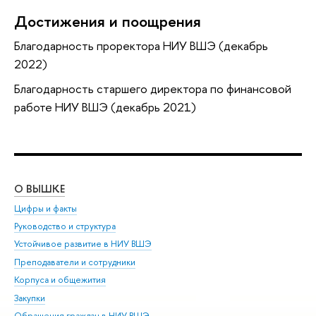
Достижения и поощрения
Благодарность проректора НИУ ВШЭ (декабрь
2022)
Благодарность старшего директора по финансовой
работе НИУ ВШЭ (декабрь 2021)
О ВЫШКЕ
ОБ
Цифры и факты
Ли
Руководство и структура
Дов
Устойчивое развитие в НИУ ВШЭ
Ол
Преподаватели и сотрудники
При
Корпуса и общежития
Вы
Закупки
При
Обращения граждан в НИУ ВШЭ
Ас