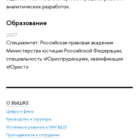
аналитических разработок.
Oбразование
2007
Специалитет: Российская правовая академия
Министерства юстиции Российской Федерации,
специальность «Юриспруденция», квалификация
«Юрист»
О ВЫШКЕ
ОБ
Цифры и факты
Ли
Руководство и структура
Дов
Устойчивое развитие в НИУ ВШЭ
Ол
Преподаватели и сотрудники
При