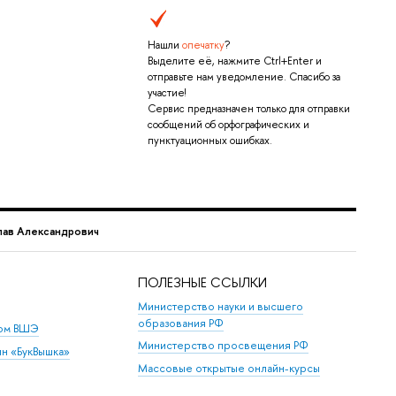
Нашли
опечатку
?
Выделите её, нажмите Ctrl+Enter и
отправьте нам уведомление. Спасибо за
участие!
Сервис предназначен только для отправки
сообщений об орфографических и
пунктуационных ошибках.
лав Александрович
ПОЛЕЗНЫЕ ССЫЛКИ
Министерство науки и высшего
образования РФ
дом ВШЭ
Министерство просвещения РФ
ин «БукВышка»
Массовые открытые онлайн-курсы