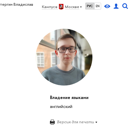
тергин Владислав
Кампус в
Москве
РУС
EN
Владение языками
английский
Версия для печати