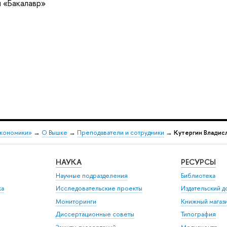
 «Бакалавр»
экономики»
→
О Вышке
→
Преподаватели и сотрудники
→
Кутергин Владис
НАУКА
РЕСУРСЫ
Научные подразделения
Библиотека
ка
Исследовательские проекты
Издательский 
Мониторинги
Книжный магаз
Диссертационные советы
Типография