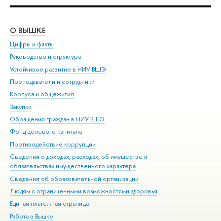
О ВЫШКЕ
ОБ
Цифры и факты
Ли
Руководство и структура
Дов
Устойчивое развитие в НИУ ВШЭ
Ол
Преподаватели и сотрудники
При
Корпуса и общежития
Вы
Закупки
При
Обращения граждан в НИУ ВШЭ
Ас
Фонд целевого капитала
До
Противодействие коррупции
Цен
Сведения о доходах, расходах, об имуществе и
Би
обязательствах имущественного характера
Об
Сведения об образовательной организации
Обр
Людям с ограниченными возможностями здоровья
Единая платежная страница
Работа в Вышке