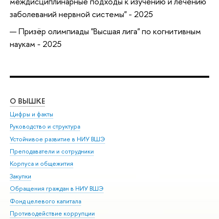
междисциплинарные подходы к изучению и лечению
заболеваний нервной системы" - 2025
Призёр олимпиады "Высшая лига" по когнитивным
наукам - 2025
О ВЫШКЕ
ОБ
Цифры и факты
Ли
Руководство и структура
Дов
Устойчивое развитие в НИУ ВШЭ
Ол
Преподаватели и сотрудники
При
Корпуса и общежития
Вы
Закупки
При
Обращения граждан в НИУ ВШЭ
Ас
Фонд целевого капитала
До
Противодействие коррупции
Цен