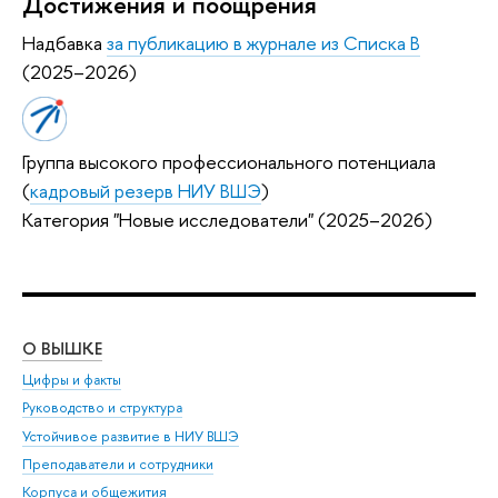
Достижения и поощрения
Надбавка
за публикацию в журнале из Списка B
(2025–2026)
Группа высокого профессионального потенциала
(
кадровый резерв НИУ ВШЭ
)
Категория "Новые исследователи" (2025–2026)
О ВЫШКЕ
ОБ
Цифры и факты
Ли
Руководство и структура
Дов
Устойчивое развитие в НИУ ВШЭ
Ол
Преподаватели и сотрудники
При
Корпуса и общежития
Вы