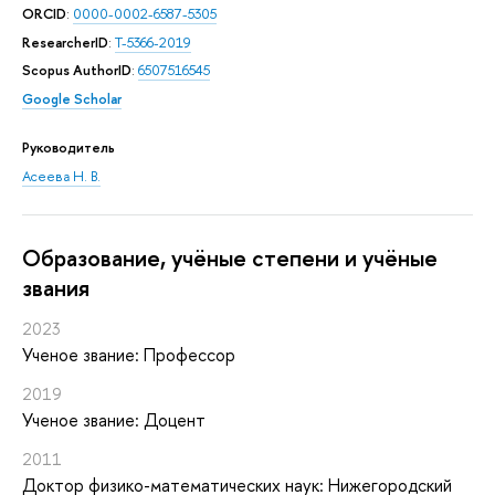
ORCID
:
0000-0002-6587-5305
ResearcherID
:
T-5366-2019
Scopus AuthorID
:
6507516545
Google Scholar
Руководитель
Асеева Н. В.
Oбразование, учёные степени и учёные
звания
2023
Ученое звание: Профессор
2019
Ученое звание: Доцент
2011
Доктор физико-математических наук: Нижегородский