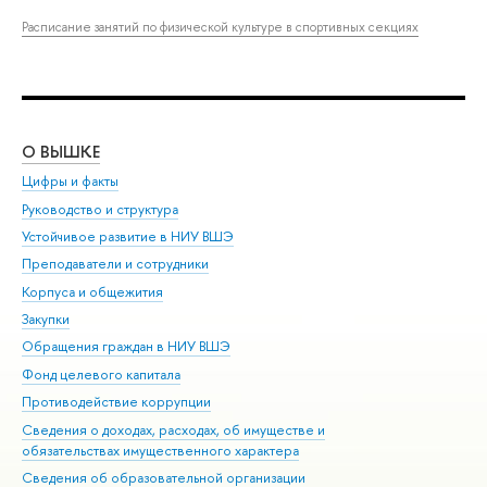
Расписание занятий по физической культуре в спортивных секциях
О ВЫШКЕ
ОБ
Цифры и факты
Ли
Руководство и структура
Дов
Устойчивое развитие в НИУ ВШЭ
Ол
Преподаватели и сотрудники
При
Корпуса и общежития
Вы
Закупки
При
Обращения граждан в НИУ ВШЭ
Ас
Фонд целевого капитала
До
Противодействие коррупции
Цен
Сведения о доходах, расходах, об имуществе и
Би
обязательствах имущественного характера
Об
Сведения об образовательной организации
Обр