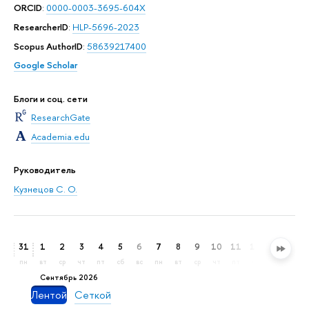
ORCID
:
0000-0003-3695-604X
ResearcherID
:
HLP-5696-2023
Scopus AuthorID
:
58639217400
Google Scholar
Блоги и соц. сети
ResearchGate
Academia.edu
Руководитель
Кузнецов С. О.
31
1
2
3
4
5
6
7
8
9
10
11
12
13
14
пн
вт
ср
чт
пт
сб
вс
пн
вт
ср
чт
пт
сб
вс
пн
сентябрь 2026
Лентой
Сеткой