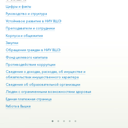
Цифры и факты
Ли
Руководство и структура
Дов
Устойчивое развитие в НИУ ВШЭ
Ол
Преподаватели и сотрудники
При
Корпуса и общежития
Вы
Закупки
При
Обращения граждан в НИУ ВШЭ
Ас
Фонд целевого капитала
До
Противодействие коррупции
Цен
Сведения о доходах, расходах, об имуществе и
Би
обязательствах имущественного характера
Об
Сведения об образовательной организации
Обр
Людям с ограниченными возможностями здоровья
Единая платежная страница
Работа в Вышке