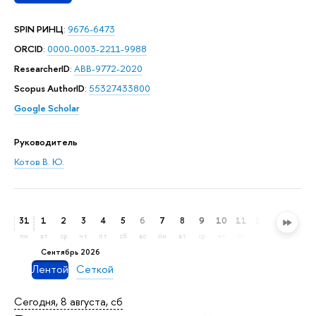
SPIN РИНЦ
:
9676-6473
ORCID
:
0000-0003-2211-9988
ResearcherID
:
ABB-9772-2020
Scopus AuthorID
:
55327433800
Google Scholar
Руководитель
Котов В. Ю.
31
1
2
3
4
5
6
7
8
9
10
11
12
13
14
пн
вт
ср
чт
пт
сб
вс
пн
вт
ср
чт
пт
сб
вс
пн
сентябрь 2026
Лентой
Сеткой
Сегодня, 8 августа, сб