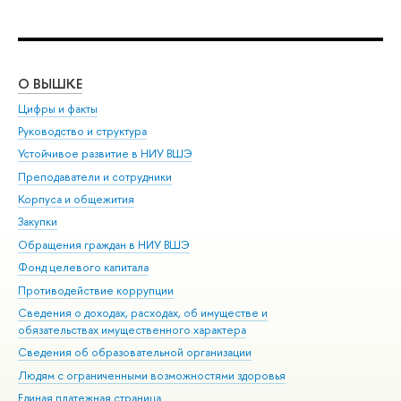
О ВЫШКЕ
ОБ
Цифры и факты
Ли
Руководство и структура
Дов
Устойчивое развитие в НИУ ВШЭ
Ол
Преподаватели и сотрудники
При
Корпуса и общежития
Вы
Закупки
При
Обращения граждан в НИУ ВШЭ
Ас
Фонд целевого капитала
До
Противодействие коррупции
Цен
Сведения о доходах, расходах, об имуществе и
Би
обязательствах имущественного характера
Об
Сведения об образовательной организации
Обр
Людям с ограниченными возможностями здоровья
Единая платежная страница