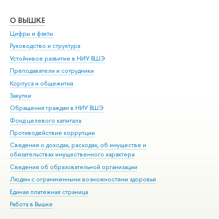
О ВЫШКЕ
ОБ
Цифры и факты
Ли
Руководство и структура
Дов
Устойчивое развитие в НИУ ВШЭ
Ол
Преподаватели и сотрудники
При
Корпуса и общежития
Вы
Закупки
При
Обращения граждан в НИУ ВШЭ
Ас
Фонд целевого капитала
До
Противодействие коррупции
Цен
Сведения о доходах, расходах, об имуществе и
Би
обязательствах имущественного характера
Об
Сведения об образовательной организации
Обр
Людям с ограниченными возможностями здоровья
Единая платежная страница
Работа в Вышке