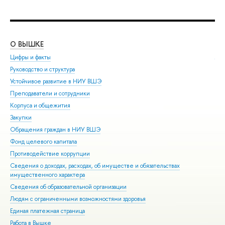
О ВЫШКЕ
ОБ
Цифры и факты
Ли
Руководство и структура
Дов
Устойчивое развитие в НИУ ВШЭ
Ол
Преподаватели и сотрудники
При
Корпуса и общежития
Вы
Закупки
При
Обращения граждан в НИУ ВШЭ
Асп
Фонд целевого капитала
Доп
Противодействие коррупции
Цен
Сведения о доходах, расходах, об имуществе и обязательствах
Биз
имущественного характера
Обр
Сведения об образовательной организации
Обр
Людям с ограниченными возможностями здоровья
Единая платежная страница
Работа в Вышке