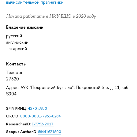
вычислительной прагматики
Начала работать в НИУ ВШЭ в 2020 году.
Владение языками
русский
английский
татарский
Контакты
Телефон:
27320
Адрес: АУК "Покровский бульвар", Покровский б-р, д. 11, каб.
S904
SPIN РИНЦ
:
4270-5980
ORCID
:
0000-0001-7936-0284
ResearcherID
:
E-3752-2017
Scopus AuthorID
:
56441621500