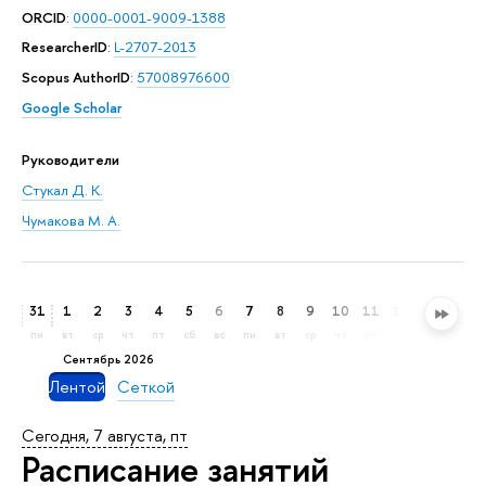
ORCID
:
0000-0001-9009-1388
ResearcherID
:
L-2707-2013
Scopus AuthorID
:
57008976600
Google Scholar
Руководители
Стукал Д. К.
Чумакова М. А.
31
1
2
3
4
5
6
7
8
9
10
11
12
13
14
пн
вт
ср
чт
пт
сб
вс
пн
вт
ср
чт
пт
сб
вс
пн
сентябрь 2026
Лентой
Сеткой
Сегодня, 7 августа, пт
Расписание занятий