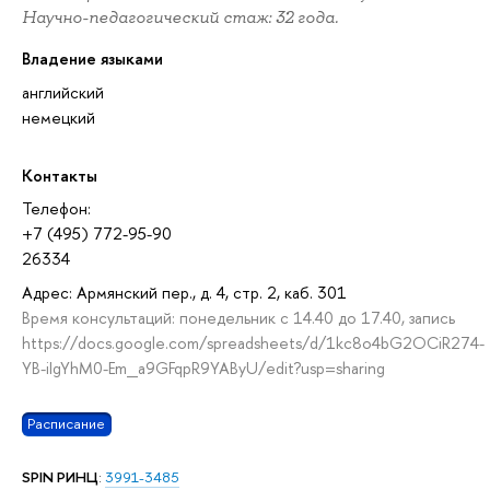
Научно-педагогический стаж: 32 года.
Владение языками
английский
немецкий
Контакты
Телефон:
+7 (495) 772-95-90
26334
Адрес: Армянский пер., д. 4, стр. 2, каб. 301
Время консультаций: понедельник с 14.40 до 17.40, запись
https://docs.google.com/spreadsheets/d/1kc8o4bG2OCiR274-
YB-iIgYhM0-Em_a9GFqpR9YAByU/edit?usp=sharing
Расписание
SPIN РИНЦ
:
3991-3485