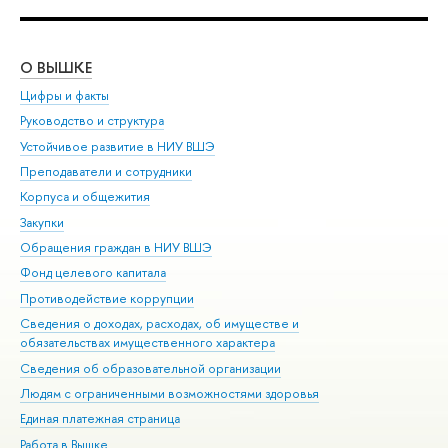
О ВЫШКЕ
ОБ
Цифры и факты
Ли
Руководство и структура
Дов
Устойчивое развитие в НИУ ВШЭ
Ол
Преподаватели и сотрудники
При
Корпуса и общежития
Вы
Закупки
При
Обращения граждан в НИУ ВШЭ
Ас
Фонд целевого капитала
До
Противодействие коррупции
Цен
Сведения о доходах, расходах, об имуществе и
Би
обязательствах имущественного характера
Об
Сведения об образовательной организации
Обр
Людям с ограниченными возможностями здоровья
Единая платежная страница
Работа в Вышке