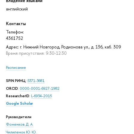
Владение языками
английский
Контакты
Телефон:
4361752
Адрес: г. Нижний Новгород, Родионова ул., д. 136, каб. 309
Время присутствия: 9:30-12:30
Расписание
SPIN РИНЦ
:
5371-3681
ORCID
:
0000-0001-6927-1982
ResearcherID
:
L-6934-2015
Google Scholar
Руководители
Фоменков Д. А.
Чилипенок Ю. Ю.