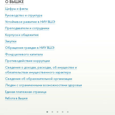
О ВЫШКЕ
ОБ
Цифры и факты
Ли
Руководство и структура
Дов
Устойчивое развитие в НИУ ВШЭ
Ол
Преподаватели и сотрудники
При
Корпуса и общежития
Вы
Закупки
При
Обращения граждан в НИУ ВШЭ
Ас
Фонд целевого капитала
До
Противодействие коррупции
Цен
Сведения о доходах, расходах, об имуществе и
Би
обязательствах имущественного характера
Об
Сведения об образовательной организации
Обр
Людям с ограниченными возможностями здоровья
Единая платежная страница
Работа в Вышке