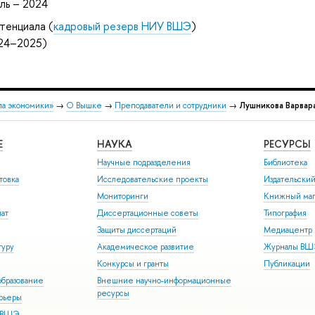
ль – 2024
тенциала (
кадровый резерв НИУ ВШЭ
)
024–2025)
ла экономики»
→
О Вышке
→
Преподаватели и сотрудники
→
Лушникова Варвар
Е
НАУКА
РЕСУРСЫ
Научные подразделения
Библиотека
товка
Исследовательские проекты
Издательски
Мониторинги
Книжный маг
иат
Диссертационные советы
Типография
Защиты диссертаций
Медиацентр
туру
Академическое развитие
Журналы В
Конкурсы и гранты
Публикации
бразование
Внешние научно-информационные
ресурсы
арьеры
р ВШЭ