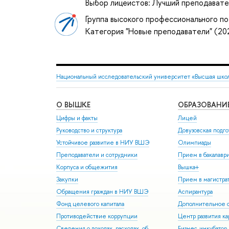
Выбор лицеистов: Лучший преподавате
Группа высокого профессионального по
Категория "Новые преподаватели" (2
Национальный исследовательский университет «Высшая шко
О ВЫШКЕ
ОБРАЗОВАНИ
Цифры и факты
Лицей
Руководство и структура
Довузовская подго
Устойчивое развитие в НИУ ВШЭ
Олимпиады
Преподаватели и сотрудники
Прием в бакалавр
Корпуса и общежития
Вышка+
Закупки
Прием в магистра
Обращения граждан в НИУ ВШЭ
Аспирантура
Фонд целевого капитала
Дополнительное о
Противодействие коррупции
Центр развития к
Сведения о доходах, расходах, об
Бизнес-инкубато