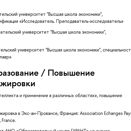
тельский университет "Высшая школа экономики",
ификация «Исследователь. Преподаватель-исследователь»
ательский университет "Высшая школа экономики",
ельский университет "Высшая школа экономики", специальност
алавр»
разование / Повышение
ажировки
теллекта и применение в различных областях»
, повышение
ажировка в Экс-ан-Провансе, Франция: Association Echanges Pay
, France.
кат АНО «Образовательный центр ГАРАНТ» на знание