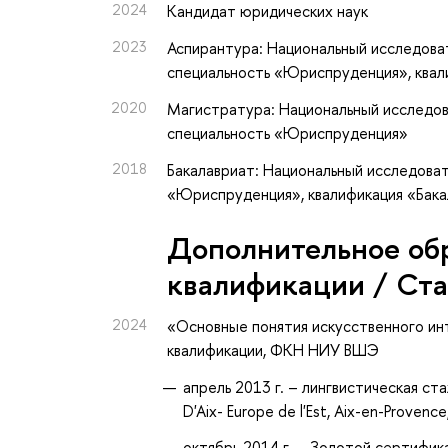
2024
Кандидат юридических наук
2023
Аспирантура: Национальный исследова
специальность «Юриспруденция», квал
2020
Магистратура: Национальный исследов
специальность «Юриспруденция»
2018
Бакалавриат: Национальный исследоват
«Юриспруденция», квалификация «Бак
Дополнительное об
квалификации / Ст
2024
«Основные понятия искусственного ин
квалификации
, ФКН НИУ ВШЭ
апрель 2013 г. – лингвистическая ст
D'Aix- Europe de l'Est, Aix-en-Provence
октябрь 2014 г. – Золотой сертифи