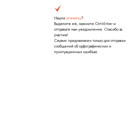
Нашли
опечатку
?
Выделите её, нажмите Ctrl+Enter и
отправьте нам уведомление. Спасибо за
участие!
Сервис предназначен только для отправки
сообщений об орфографических и
пунктуационных ошибках.