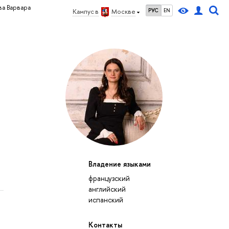
а Варвара
РУС
EN
Кампус в
Москве
Владение языками
французский
английский
испанский
Контакты