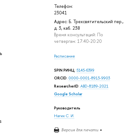
Телефон:
23041
Адрес: Б. Трехсвятительский пер.,
д. 3, каб. 238
Время консультаций: По
четвергам: 17:40-20:20
ь
Расписание
SPIN РИНЦ
:
5145-6399
ORCID
:
0000-0001-8913-9903
ResearcherID
:
ABD-8189-2021
Google Scholar
Руководитель
Нагих С. И.
s
Версия для печати