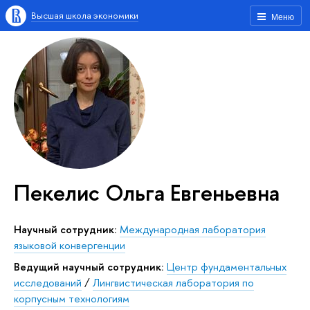
Высшая школа экономики
Меню
Пекелис Ольга Евгеньевна
Научный сотрудник:
Международная лаборатория
языковой конвергенции
Ведущий научный сотрудник:
Центр фундаментальных
исследований
/
Лингвистическая лаборатория по
корпусным технологиям