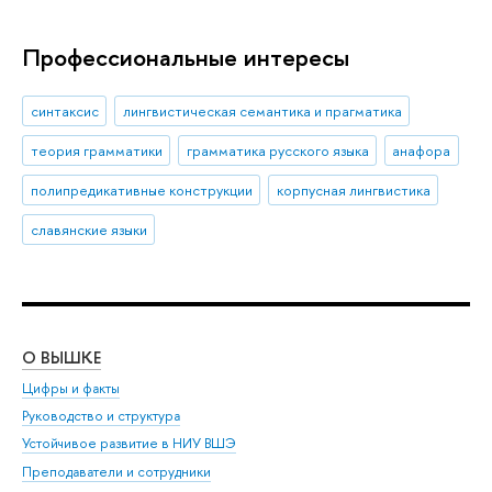
Профессиональные интересы
синтаксис
лингвистическая семантика и прагматика
теория грамматики
грамматика русского языка
анафора
полипредикативные конструкции
корпусная лингвистика
славянские языки
О ВЫШКЕ
ОБ
Цифры и факты
Ли
Руководство и структура
Дов
Устойчивое развитие в НИУ ВШЭ
Ол
Преподаватели и сотрудники
При